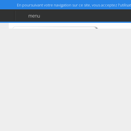
En poursuivant votre navigation sur ce site, vous acceptez l'utili
menu
Accueil
Aide
Mentions légales
Brasles
CONTRÔLE AUTO BRASLES
15 Rue De La Croix Vitard
02400
Brasles
03 23 70 84 18
Coordonnées GPS :
49,04575 (49°2'44,7")
Latitude :
3,416639 (3°24'59,9")
Longitude :
Prendre RDV