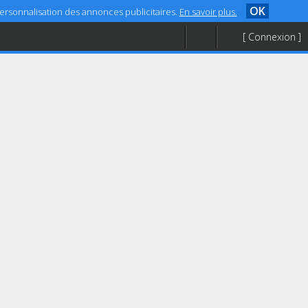
OK
 personnalisation des annonces publicitaires.
En savoir plus.
[ Connexion ]