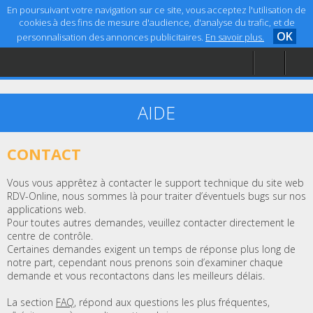
En poursuivant votre navigation sur ce site, vous acceptez l'utilisation de
cookies à des fins de mesure d'audience, d'analyse du trafic, et de
OK
personnalisation des annonces publicitaires.
En savoir plus.
Accueil
Aide
Mentions légales
AIDE
CONTACT
Vous vous apprêtez à contacter le support technique du site web
RDV-Online, nous sommes là pour traiter d’éventuels bugs sur nos
applications web.
Pour toutes autres demandes, veuillez contacter directement le
centre de contrôle.
Certaines demandes exigent un temps de réponse plus long de
notre part, cependant nous prenons soin d’examiner chaque
demande et vous recontactons dans les meilleurs délais.
La section
FAQ
, répond aux questions les plus fréquentes,